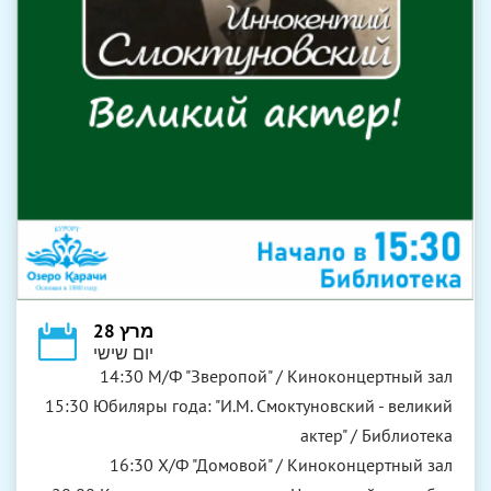
מרץ 28
יום שישי
14:30 М/Ф "Зверопой" / Киноконцертный зал
15:30 Юбиляры года: "И.М. Смоктуновский - великий
актер" / Библиотека
16:30 Х/Ф "Домовой" / Киноконцертный зал