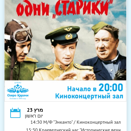
מרץ 23
יום ראשון
14:30 М/Ф "Энканто" / Киноконцертный зал
15:30 Краеведческий час "Исторические вехи