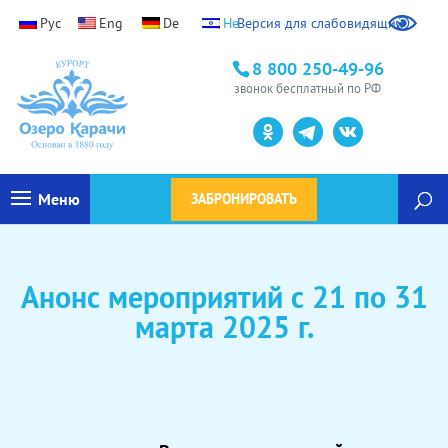
Версия для слабовидящих
Ранний заезд / поздний выезд
8 800 250-49-96
Уважаемые гости, доступна услуга ранний заезд /
звонок бесплатный по РФ
поздний выезд
Узнать подробности
→
Меню
ЗАБРОНИРОВАТЬ
Анонс мероприятий с 21 по 31
марта 2025 г.