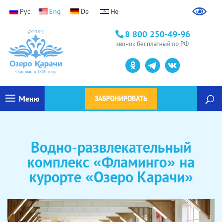
Ранний заезд / поздний выезд
8 800 250-49-96
Уважаемые гости, доступна услуга ранний заезд /
звонок бесплатный по РФ
поздний выезд
Узнать подробности
→
Меню
ЗАБРОНИРОВАТЬ
Водно-развлекательный
комплекс «Фламинго» на
курорте «Озеро Карачи»