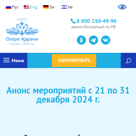
Ранний заезд / поздний выезд
8 800 250-49-96
Уважаемые гости, доступна услуга ранний заезд /
звонок бесплатный по РФ
поздний выезд
Узнать подробности
→
Меню
ЗАБРОНИРОВАТЬ
Анонс мероприятий с 21 по 31
декабря 2024 г.