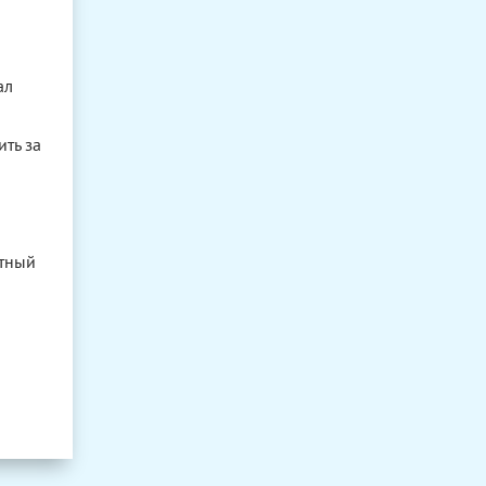
ал
ить за
ртный
а