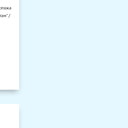
 этажа
ам" /